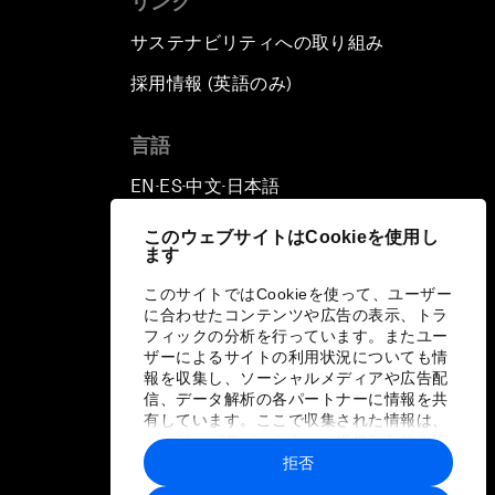
リンク
サステナビリティへの取り組み
採用情報 (英語のみ)
て
言語
EN
ES
中文
日本語
▪
▪
▪
このウェブサイトはCookieを使用し
ます
このサイトではCookieを使って、ユーザー
に合わせたコンテンツや広告の表示、トラ
フィックの分析を行っています。またユー
ザーによるサイトの利用状況についても情
報を収集し、ソーシャルメディアや広告配
信、データ解析の各パートナーに情報を共
有しています。ここで収集された情報は、
ユーザーが各パートナーに提供した他の情
報や各パートナーのサービスを使用した際
拒否
に収集された情報と組み合わされ、各パー