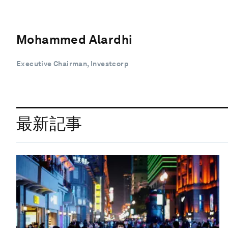
Mohammed Alardhi
Executive Chairman, Investcorp
最新記事