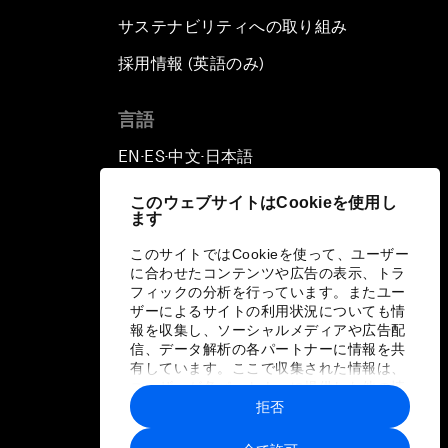
サステナビリティへの取り組み
採用情報 (英語のみ)
て
言語
EN
ES
中文
日本語
▪
▪
▪
このウェブサイトはCookieを使用し
ます
このサイトではCookieを使って、ユーザー
に合わせたコンテンツや広告の表示、トラ
フィックの分析を行っています。またユー
ザーによるサイトの利用状況についても情
報を収集し、ソーシャルメディアや広告配
信、データ解析の各パートナーに情報を共
有しています。ここで収集された情報は、
ユーザーが各パートナーに提供した他の情
報や各パートナーのサービスを使用した際
拒否
に収集された情報と組み合わされ、各パー
トナーによって使用されることがありま