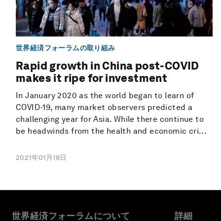
世界経済フォーラムの取り組み
Rapid growth in China post-COVID
makes it ripe for investment
In January 2020 as the world began to learn of
COVID-19, many market observers predicted a
challenging year for Asia. While there continue to
be headwinds from the health and economic cri...
2021年01月18日
世界経済フォーラムについて
詳細