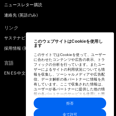
ニュースレター購読
連絡先 (英語のみ)
リンク
サステナビリティへの取り組み
このウェブサイトはCookieを使用し
ます
採用情報 (英語のみ)
このサイトではCookieを使って、ユーザー
に合わせたコンテンツや広告の表示、トラ
言語
フィックの分析を行っています。またユー
ザーによるサイトの利用状況についても情
EN
ES
中文
日本語
▪
▪
▪
報を収集し、ソーシャルメディアや広告配
信、データ解析の各パートナーに情報を共
有しています。ここで収集された情報は、
ユーザーが各パートナーに提供した他の情
報や各パートナーのサービスを使用した際
に収集された情報と組み合わされ、各パー
拒否
トナーによって使用されることがありま
プライバシーポリシーと利用規約
す。
全て許可