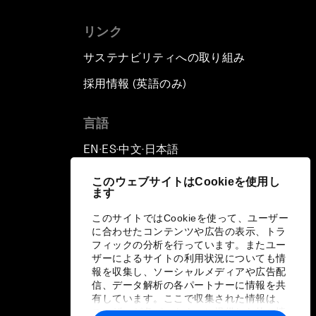
リンク
サステナビリティへの取り組み
採用情報 (英語のみ)
て
言語
EN
ES
中文
日本語
▪
▪
▪
このウェブサイトはCookieを使用し
ます
このサイトではCookieを使って、ユーザー
に合わせたコンテンツや広告の表示、トラ
フィックの分析を行っています。またユー
ザーによるサイトの利用状況についても情
報を収集し、ソーシャルメディアや広告配
信、データ解析の各パートナーに情報を共
有しています。ここで収集された情報は、
ユーザーが各パートナーに提供した他の情