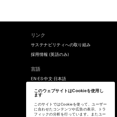
リンク
サステナビリティへの取り組み
採用情報 (英語のみ)
て
言語
EN
ES
中文
日本語
▪
▪
▪
このウェブサイトはCookieを使用し
ます
このサイトではCookieを使って、ユーザー
に合わせたコンテンツや広告の表示、トラ
フィックの分析を行っています。またユー