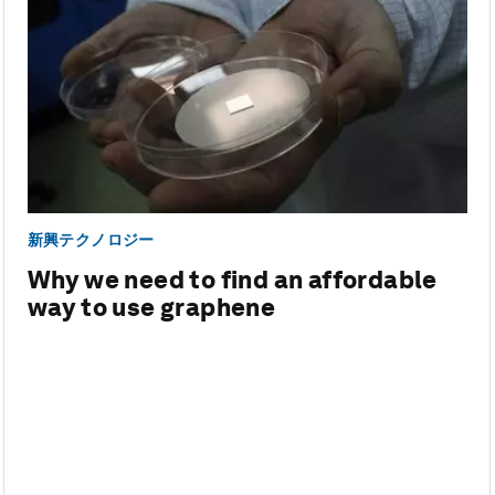
新興テクノロジー
Why we need to find an affordable
way to use graphene