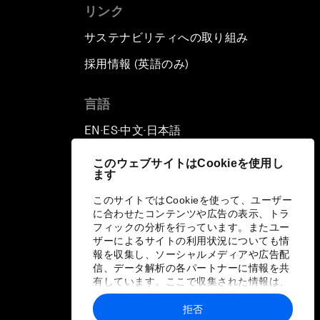
リンク
サステナビリティへの取り組み
採用情報 (英語のみ)
て
言語
EN
ES
中文
日本語
▪
▪
▪
このウェブサイトはCookieを使用し
ます
このサイトではCookieを使って、ユーザー
に合わせたコンテンツや広告の表示、トラ
フィックの分析を行っています。またユー
ザーによるサイトの利用状況についても情
報を収集し、ソーシャルメディアや広告配
信、データ解析の各パートナーに情報を共
有しています。ここで収集された情報は、
ユーザーが各パートナーに提供した他の情
報や各パートナーのサービスを使用した際
拒否