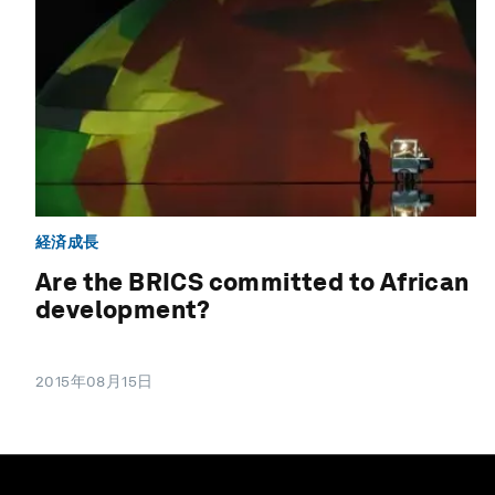
経済成長
Are the BRICS committed to African
development?
2015年08月15日