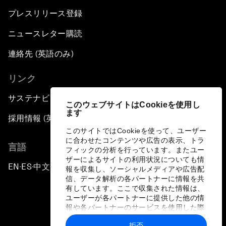
プレスリリース登録
ニュースレター購読
連絡先 (英語のみ)
リンク
サステナビリティへの取り組み
このウェブサイトはCookieを使用し
ます
採用情報 (英語のみ)
このサイトではCookieを使って、ユーザー
に合わせたコンテンツや広告の表示、トラ
言語
フィックの分析を行っています。またユー
ザーによるサイトの利用状況についても情
EN
ES
中文
日本語
▪
▪
▪
報を収集し、ソーシャルメディアや広告配
信、データ解析の各パートナーに情報を共
有しています。ここで収集された情報は、
ユーザーが各パートナーに提供した他の情
報や各パートナーのサービスを使用した際
に収集された情報と組み合わされ、各パー
拒否