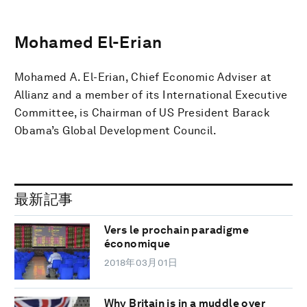
Mohamed El-Erian
Mohamed A. El-Erian, Chief Economic Adviser at
Allianz and a member of its International Executive
Committee, is Chairman of US President Barack
Obama’s Global Development Council.
最新記事
Vers le prochain paradigme
économique
2018年03月01日
Why Britain is in a muddle over