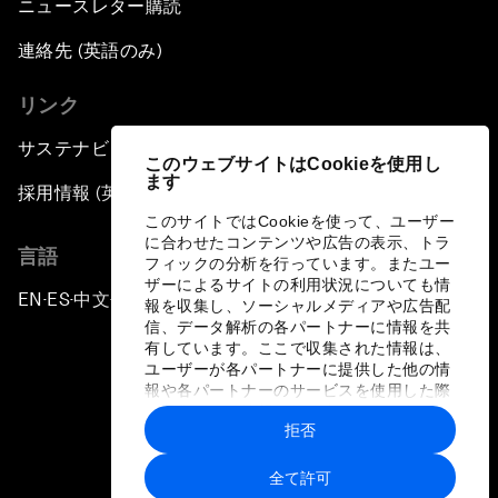
ニュースレター購読
連絡先 (英語のみ)
リンク
サステナビリティへの取り組み
このウェブサイトはCookieを使用し
ます
採用情報 (英語のみ)
このサイトではCookieを使って、ユーザー
に合わせたコンテンツや広告の表示、トラ
言語
フィックの分析を行っています。またユー
ザーによるサイトの利用状況についても情
EN
ES
中文
日本語
▪
▪
▪
報を収集し、ソーシャルメディアや広告配
信、データ解析の各パートナーに情報を共
有しています。ここで収集された情報は、
ユーザーが各パートナーに提供した他の情
報や各パートナーのサービスを使用した際
に収集された情報と組み合わされ、各パー
拒否
トナーによって使用されることがありま
プライバシーポリシーと利用規約
す。
全て許可
サイトマップ