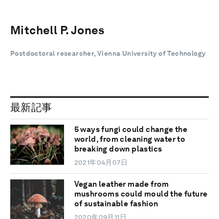
Mitchell P. Jones
Postdoctoral researcher, Vienna University of Technology
最新記事
5 ways fungi could change the
world, from cleaning water to
breaking down plastics
2021年04月07日
Vegan leather made from
mushrooms could mould the future
of sustainable fashion
2020年09月11日