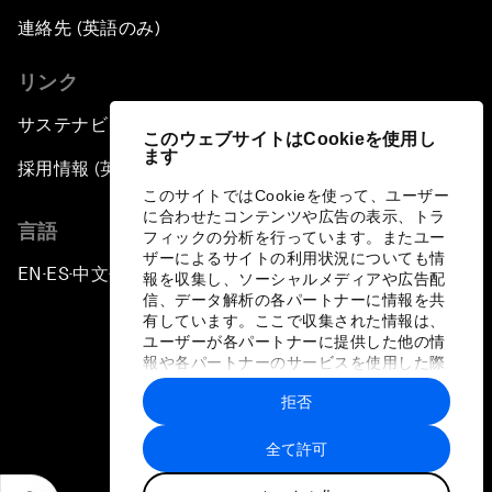
連絡先 (英語のみ)
リンク
サステナビリティへの取り組み
このウェブサイトはCookieを使用し
ます
採用情報 (英語のみ)
このサイトではCookieを使って、ユーザー
に合わせたコンテンツや広告の表示、トラ
言語
フィックの分析を行っています。またユー
ザーによるサイトの利用状況についても情
EN
ES
中文
日本語
▪
▪
▪
報を収集し、ソーシャルメディアや広告配
信、データ解析の各パートナーに情報を共
有しています。ここで収集された情報は、
ユーザーが各パートナーに提供した他の情
報や各パートナーのサービスを使用した際
に収集された情報と組み合わされ、各パー
拒否
トナーによって使用されることがありま
プライバシーポリシーと利用規約
す。
全て許可
サイトマップ