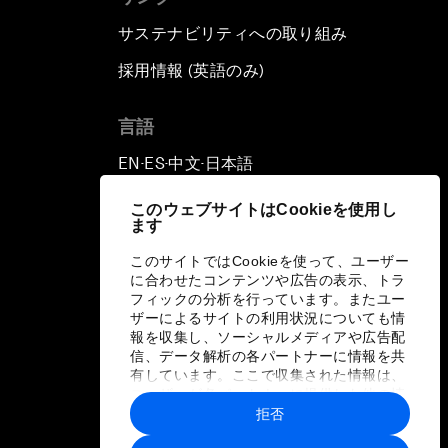
サステナビリティへの取り組み
採用情報 (英語のみ)
て
言語
EN
ES
中文
日本語
▪
▪
▪
このウェブサイトはCookieを使用し
ます
このサイトではCookieを使って、ユーザー
に合わせたコンテンツや広告の表示、トラ
フィックの分析を行っています。またユー
ザーによるサイトの利用状況についても情
報を収集し、ソーシャルメディアや広告配
信、データ解析の各パートナーに情報を共
有しています。ここで収集された情報は、
ユーザーが各パートナーに提供した他の情
報や各パートナーのサービスを使用した際
拒否
に収集された情報と組み合わされ、各パー