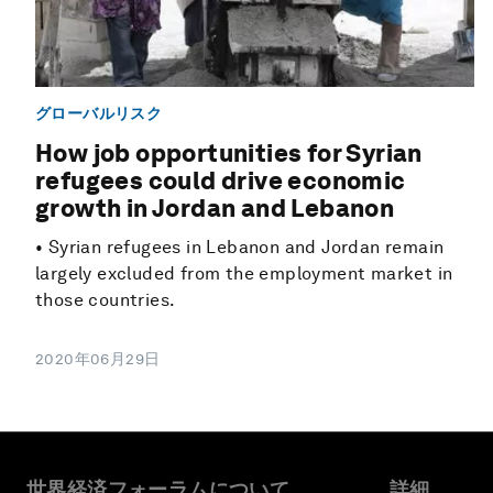
グローバルリスク
How job opportunities for Syrian
refugees could drive economic
growth in Jordan and Lebanon
• Syrian refugees in Lebanon and Jordan remain
largely excluded from the employment market in
those countries.
2020年06月29日
世界経済フォーラムについて
詳細