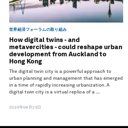
世界経済フォーラムの取り組み
How digital twins - and
metavercities - could reshape urban
development from Auckland to
Hong Kong
The digital twin city is a powerful approach to
urban planning and management that has emerged
in a time of rapidly increasing urbanization. A
digital twin city is a virtual replica of a ...
2023年06月23日