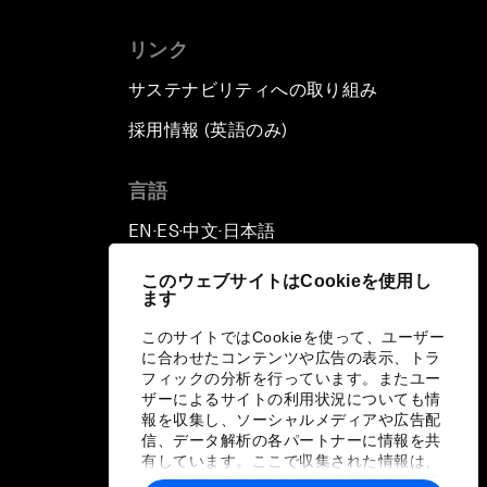
リンク
サステナビリティへの取り組み
採用情報 (英語のみ)
て
言語
EN
ES
中文
日本語
▪
▪
▪
このウェブサイトはCookieを使用し
ます
このサイトではCookieを使って、ユーザー
に合わせたコンテンツや広告の表示、トラ
フィックの分析を行っています。またユー
ザーによるサイトの利用状況についても情
報を収集し、ソーシャルメディアや広告配
信、データ解析の各パートナーに情報を共
有しています。ここで収集された情報は、
ユーザーが各パートナーに提供した他の情