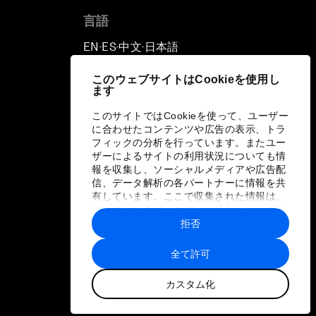
言語
EN
ES
中文
日本語
▪
▪
▪
このウェブサイトはCookieを使用し
ます
このサイトではCookieを使って、ユーザー
に合わせたコンテンツや広告の表示、トラ
フィックの分析を行っています。またユー
ザーによるサイトの利用状況についても情
報を収集し、ソーシャルメディアや広告配
信、データ解析の各パートナーに情報を共
有しています。ここで収集された情報は、
ユーザーが各パートナーに提供した他の情
報や各パートナーのサービスを使用した際
拒否
に収集された情報と組み合わされ、各パー
トナーによって使用されることがありま
全て許可
す。
カスタム化