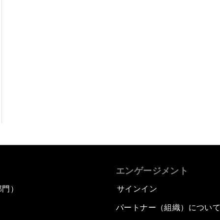
エンゲージメント
部門）
サインイン
パートナー（組織）につい