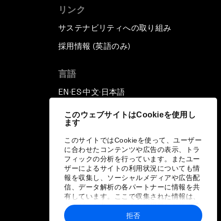
リンク
サステナビリティへの取り組み
採用情報 (英語のみ)
て
言語
EN
ES
中文
日本語
▪
▪
▪
このウェブサイトはCookieを使用し
ます
このサイトではCookieを使って、ユーザー
に合わせたコンテンツや広告の表示、トラ
フィックの分析を行っています。またユー
ザーによるサイトの利用状況についても情
報を収集し、ソーシャルメディアや広告配
信、データ解析の各パートナーに情報を共
有しています。ここで収集された情報は、
ユーザーが各パートナーに提供した他の情
報や各パートナーのサービスを使用した際
拒否