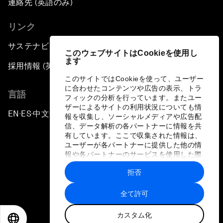
連絡先 (英語のみ)
リンク
サステナビリティへの取り組み
このウェブサイトはCookieを使用し
ます
採用情報 (英語のみ)
このサイトではCookieを使って、ユーザー
に合わせたコンテンツや広告の表示、トラ
言語
フィックの分析を行っています。またユー
ザーによるサイトの利用状況についても情
EN
ES
中文
日本語
▪
▪
▪
報を収集し、ソーシャルメディアや広告配
信、データ解析の各パートナーに情報を共
有しています。ここで収集された情報は、
ユーザーが各パートナーに提供した他の情
報や各パートナーのサービスを使用した際
に収集された情報と組み合わされ、各パー
拒否
トナーによって使用されることがありま
プライバシーポリシーと利用規約
す。
全て許可
サイトマップ
カスタム化
©
2026
世界経済フォーラム
EN
ES
中文
日本語