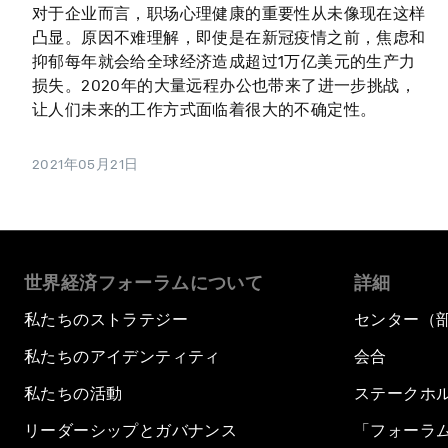
对于企业而言，职场心理健康的重要性从未像现在这样
凸显。原因不难理解，即使是在新冠疫情之前，焦虑和
抑郁每年就会给全球经济造成超过1万亿美元的生产力
损失。2020年的大量远程办公也带来了进一步挑战，
让人们未来的工作方式面临着很大的不确定性。
2021年05月21日
世界経済フォーラムについて
詳細
私たちのストラテジー
センター（
私たちのアイデンティティ
会合
私たちの活動
ステークホ
リーダーシップとガバナンス
「フォーラ