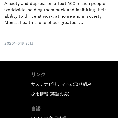
Anxiety and depression affect 400 million people
worldwide, holding them back and inhibiting their
ability to thrive at work, at home and in society.
Mental health is one of our greatest ...
2020年01月23日
リンク
サステナビリティへの取り組み
採用情報 (英語のみ)
て
言語