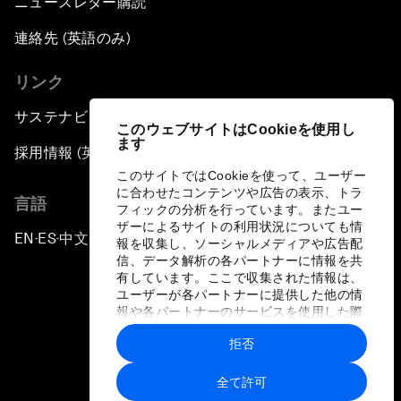
ニュースレター購読
連絡先 (英語のみ)
リンク
サステナビリティへの取り組み
このウェブサイトはCookieを使用し
ます
採用情報 (英語のみ)
このサイトではCookieを使って、ユーザー
に合わせたコンテンツや広告の表示、トラ
言語
フィックの分析を行っています。またユー
ザーによるサイトの利用状況についても情
EN
ES
中文
日本語
▪
▪
▪
報を収集し、ソーシャルメディアや広告配
信、データ解析の各パートナーに情報を共
有しています。ここで収集された情報は、
ユーザーが各パートナーに提供した他の情
報や各パートナーのサービスを使用した際
に収集された情報と組み合わされ、各パー
拒否
トナーによって使用されることがありま
プライバシーポリシーと利用規約
す。
全て許可
サイトマップ