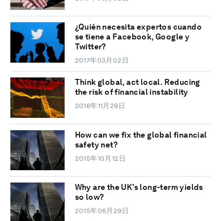
¿Quién necesita expertos cuando
se tiene a Facebook, Google y
Twitter?
2017年03月02日
Think global, act local. Reducing
the risk of financial instability
2016年11月29日
How can we fix the global financial
safety net?
2015年10月12日
Why are the UK’s long-term yields
so low?
2015年06月29日