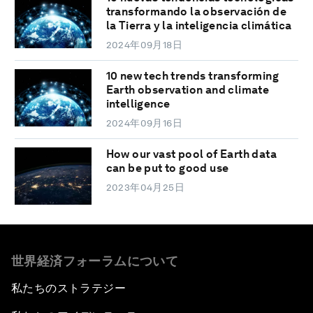
transformando la observación de
la Tierra y la inteligencia climática
2024年09月18日
10 new tech trends transforming
Earth observation and climate
intelligence
2024年09月16日
How our vast pool of Earth data
can be put to good use
2023年04月25日
世界経済フォーラムについて
私たちのストラテジー