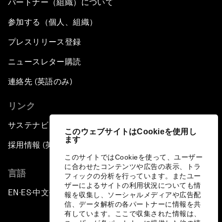
パートナー（組織）について
参加する（個人、組織）
プレスリリース登録
ニュースレター購読
連絡先 (英語のみ)
リンク
サステナビリティへの取り組み
このウェブサイトはCookieを使用し
ます
採用情報 (英語のみ)
このサイトではCookieを使って、ユーザー
に合わせたコンテンツや広告の表示、トラ
言語
フィックの分析を行っています。またユー
ザーによるサイトの利用状況についても情
EN
ES
中文
日本語
▪
▪
▪
報を収集し、ソーシャルメディアや広告配
信、データ解析の各パートナーに情報を共
有しています。ここで収集された情報は、