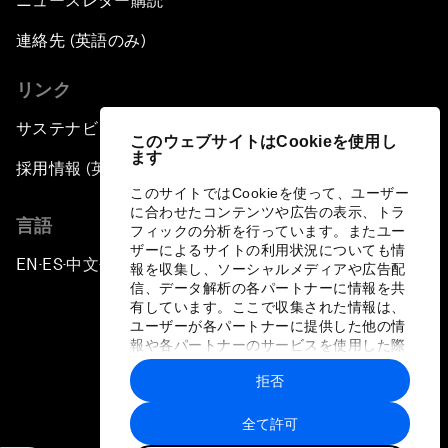
ニュースレター購読
連絡先 (英語のみ)
リンク
サステナビリティへの取り組み
このウェブサイトはCookieを使用し
ます
採用情報 (英語のみ)
このサイトではCookieを使って、ユーザー
に合わせたコンテンツや広告の表示、トラ
言語
フィックの分析を行っています。またユー
ザーによるサイトの利用状況についても情
EN
ES
中文
日本語
▪
▪
▪
報を収集し、ソーシャルメディアや広告配
信、データ解析の各パートナーに情報を共
有しています。ここで収集された情報は、
ユーザーが各パートナーに提供した他の情
報や各パートナーのサービスを使用した際
に収集された情報と組み合わされ、各パー
拒否
トナーによって使用されることがありま
プライバシーポリシーと利用規約
す。
全て許可
サイトマップ