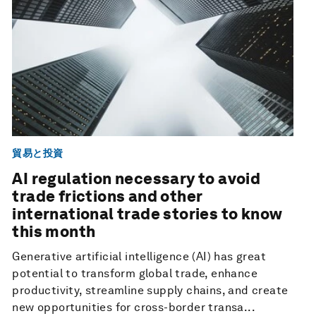
貿易と投資
AI regulation necessary to avoid
trade frictions and other
international trade stories to know
this month
Generative artificial intelligence (AI) has great
potential to transform global trade, enhance
productivity, streamline supply chains, and create
new opportunities for cross-border transa...