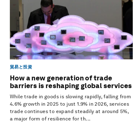
貿易と投資
How a new generation of trade
barriers is reshaping global services
While trade in goods is slowing rapidly, falling from
4.6% growth in 2025 to just 1.9% in 2026, services
trade continues to expand steadily at around 5%,
a major form of resilience for th...