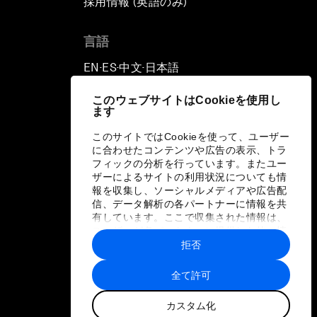
採用情報 (英語のみ)
て
言語
EN
ES
中文
日本語
▪
▪
▪
このウェブサイトはCookieを使用し
ます
このサイトではCookieを使って、ユーザー
に合わせたコンテンツや広告の表示、トラ
フィックの分析を行っています。またユー
ザーによるサイトの利用状況についても情
報を収集し、ソーシャルメディアや広告配
信、データ解析の各パートナーに情報を共
有しています。ここで収集された情報は、
ユーザーが各パートナーに提供した他の情
報や各パートナーのサービスを使用した際
拒否
に収集された情報と組み合わされ、各パー
トナーによって使用されることがありま
全て許可
す。
カスタム化