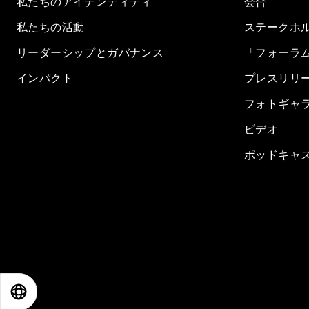
私たちのアイデンティティ
会合
私たちの活動
ステークホ
リーダーシップとガバナンス
「フォーラ
インパクト
プレスリリ
フォトギャ
ビデオ
ポッドキャ
EN
ES
中文
日本語