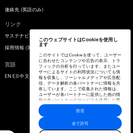
連絡先 (英語のみ)
リンク
サステナビリティへの取り組み
このウェブサイトはCookieを使用し
ます
採用情報 (英語のみ)
このサイトではCookieを使って、ユーザー
に合わせたコンテンツや広告の表示、トラ
言語
フィックの分析を行っています。またユー
ザーによるサイトの利用状況についても情
EN
ES
中文
日本語
▪
▪
▪
報を収集し、ソーシャルメディアや広告配
信、データ解析の各パートナーに情報を共
有しています。ここで収集された情報は、
ユーザーが各パートナーに提供した他の情
報や各パートナーのサービスを使用した際
に収集された情報と組み合わされ、各パー
拒否
トナーによって使用されることがありま
プライバシーポリシーと利用規約
す。
全て許可
サイトマップ