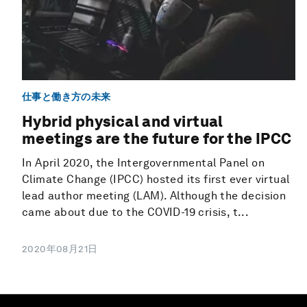
仕事と働き方の未来
Hybrid physical and virtual
meetings are the future for the IPCC
In April 2020, the Intergovernmental Panel on
Climate Change (IPCC) hosted its first ever virtual
lead author meeting (LAM). Although the decision
came about due to the COVID-19 crisis, t...
2020年08月21日