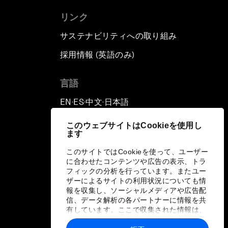
リンク
サステナビリティへの取り組み
採用情報 (英語のみ)
て
言語
EN
ES
中文
日本語
▪
▪
▪
このウェブサイトはCookieを使用し
ます
このサイトではCookieを使って、ユーザー
に合わせたコンテンツや広告の表示、トラ
フィックの分析を行っています。またユー
ザーによるサイトの利用状況についても情
報を収集し、ソーシャルメディアや広告配
信、データ解析の各パートナーに情報を共
有しています。ここで収集された情報は、
ユーザーが各パートナーに提供した他の情