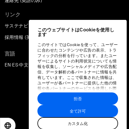
連絡先 (英語のみ)
リンク
サステナビリティへの取り組み
このウェブサイトはCookieを使用し
ます
採用情報 (英語のみ)
このサイトではCookieを使って、ユーザー
に合わせたコンテンツや広告の表示、トラ
言語
フィックの分析を行っています。またユー
ザーによるサイトの利用状況についても情
EN
ES
中文
日本語
▪
▪
▪
報を収集し、ソーシャルメディアや広告配
信、データ解析の各パートナーに情報を共
有しています。ここで収集された情報は、
ユーザーが各パートナーに提供した他の情
報や各パートナーのサービスを使用した際
に収集された情報と組み合わされ、各パー
拒否
トナーによって使用されることがありま
プライバシーポリシーと利用規約
す。
全て許可
サイトマップ
カスタム化
©
2026
世界経済フォーラム
EN
ES
中文
日本語