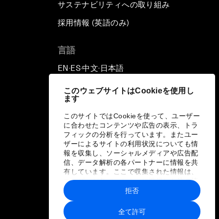
サステナビリティへの取り組み
採用情報 (英語のみ)
て
言語
EN
ES
中文
日本語
▪
▪
▪
このウェブサイトはCookieを使用し
ます
このサイトではCookieを使って、ユーザー
に合わせたコンテンツや広告の表示、トラ
フィックの分析を行っています。またユー
ザーによるサイトの利用状況についても情
報を収集し、ソーシャルメディアや広告配
信、データ解析の各パートナーに情報を共
有しています。ここで収集された情報は、
ユーザーが各パートナーに提供した他の情
報や各パートナーのサービスを使用した際
拒否
に収集された情報と組み合わされ、各パー
トナーによって使用されることがありま
全て許可
す。