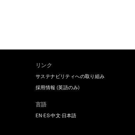
リンク
サステナビリティへの取り組み
採用情報 (英語のみ)
て
言語
EN
ES
中文
日本語
▪
▪
▪