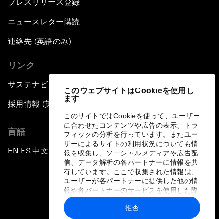
プレスリリース登録
ニュースレター購読
連絡先 (英語のみ)
リンク
サステナビリティへの取り組み
このウェブサイトはCookieを使用し
ます
採用情報 (英語のみ)
このサイトではCookieを使って、ユーザー
に合わせたコンテンツや広告の表示、トラ
言語
フィックの分析を行っています。またユー
ザーによるサイトの利用状況についても情
EN
ES
中文
日本語
▪
▪
▪
報を収集し、ソーシャルメディアや広告配
信、データ解析の各パートナーに情報を共
有しています。ここで収集された情報は、
ユーザーが各パートナーに提供した他の情
報や各パートナーのサービスを使用した際
に収集された情報と組み合わされ、各パー
拒否
トナーによって使用されることがありま
プライバシーポリシーと利用規約
す。