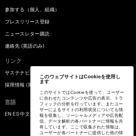
参加する（個人、組織）
プレスリリース登録
ニュースレター購読
連絡先 (英語のみ)
リンク
サステナビリティへの取り組み
このウェブサイトはCookieを使用し
ます
採用情報 (英語のみ)
このサイトではCookieを使って、ユーザー
に合わせたコンテンツや広告の表示、トラ
言語
フィックの分析を行っています。またユー
ザーによるサイトの利用状況についても情
EN
ES
中文
日本語
▪
▪
▪
報を収集し、ソーシャルメディアや広告配
信、データ解析の各パートナーに情報を共
有しています。ここで収集された情報は、
ユーザーが各パートナーに提供した他の情