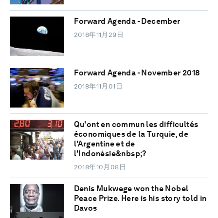
Forward Agenda - December
2018年11月29日
Forward Agenda - November 2018
2018年11月01日
Qu'ont en commun les difficultés
économiques de la Turquie, de
l'Argentine et de
l'Indonésie&nbsp;?
2018年10月08日
Denis Mukwege won the Nobel
Peace Prize. Here is his story told in
Davos