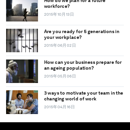
How do we plan for a future
workforce?
2015年10月13日
Are you ready for 5 generations in
your workplace?
2015年06月02日
How can your business prepare for
an ageing population?
2015年05月06日
3 ways to motivate your team in the
changing world of work
2015年04月16日