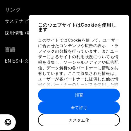
リンク
サステナビリティへの取り組み
このウェブサイトはCookieを使用し
ます
採用情報 (英語のみ)
このサイトではCookieを使って、ユーザー
に合わせたコンテンツや広告の表示、トラ
言語
フィックの分析を行っています。またユー
ザーによるサイトの利用状況についても情
EN
ES
中文
日本語
▪
▪
▪
報を収集し、ソーシャルメディアや広告配
信、データ解析の各パートナーに情報を共
有しています。ここで収集された情報は、
ユーザーが各パートナーに提供した他の情
報や各パートナーのサービスを使用した際
に収集された情報と組み合わされ、各パー
拒否
トナーによって使用されることがありま
プライバシーポリシーと利用規約
す。
全て許可
サイトマップ
カスタム化
©
2026
世界経済フォーラム
EN
ES
中文
日本語