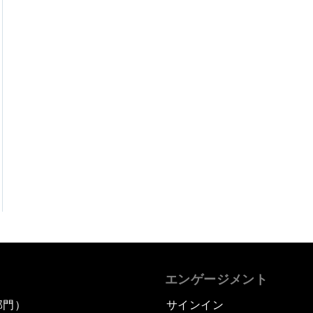
エンゲージメント
部門）
サインイン