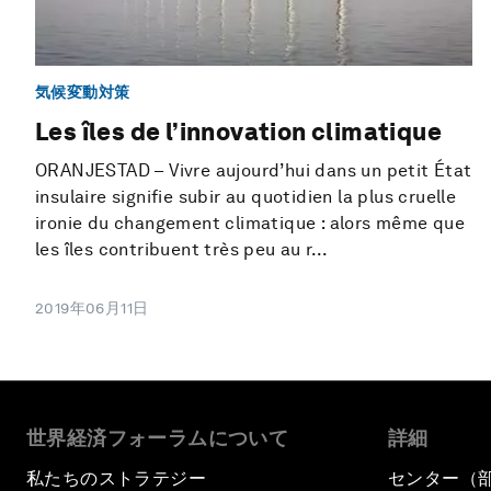
気候変動対策
Les îles de l’innovation climatique
ORANJESTAD – Vivre aujourd’hui dans un petit État
insulaire signifie subir au quotidien la plus cruelle
ironie du changement climatique : alors même que
les îles contribuent très peu au r...
2019年06月11日
世界経済フォーラムについて
詳細
私たちのストラテジー
センター（