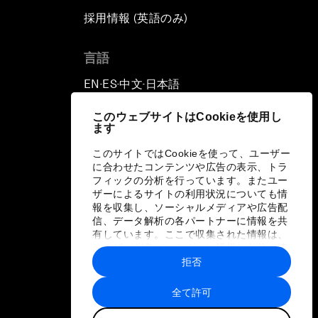
採用情報 (英語のみ)
て
言語
EN
ES
中文
日本語
▪
▪
▪
このウェブサイトはCookieを使用し
ます
このサイトではCookieを使って、ユーザー
に合わせたコンテンツや広告の表示、トラ
フィックの分析を行っています。またユー
ザーによるサイトの利用状況についても情
報を収集し、ソーシャルメディアや広告配
信、データ解析の各パートナーに情報を共
有しています。ここで収集された情報は、
ユーザーが各パートナーに提供した他の情
報や各パートナーのサービスを使用した際
拒否
に収集された情報と組み合わされ、各パー
トナーによって使用されることがありま
全て許可
す。