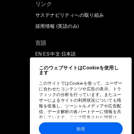
リンク
サステナビリティへの取り組み
採用情報 (英語のみ)
て
言語
EN
ES
中文
日本語
▪
▪
▪
このウェブサイトはCookieを使用し
ます
このサイトではCookieを使って、ユーザー
に合わせたコンテンツや広告の表示、トラ
フィックの分析を行っています。またユー
ザーによるサイトの利用状況についても情
報を収集し、ソーシャルメディアや広告配
信、データ解析の各パートナーに情報を共
有しています。ここで収集された情報は、
ユーザーが各パートナーに提供した他の情
報や各パートナーのサービスを使用した際
拒否