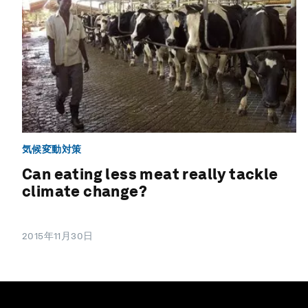
気候変動対策
Can eating less meat really tackle
climate change?
2015年11月30日