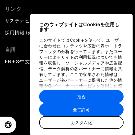
リンク
サステナビリティへの取り組み
このウェブサイトはCookieを使用し
ます
採用情報 (英語のみ)
このサイトではCookieを使って、ユーザー
に合わせたコンテンツや広告の表示、トラ
言語
フィックの分析を行っています。またユー
ザーによるサイトの利用状況についても情
EN
ES
中文
日本語
▪
▪
▪
報を収集し、ソーシャルメディアや広告配
信、データ解析の各パートナーに情報を共
有しています。ここで収集された情報は、
ユーザーが各パートナーに提供した他の情
報や各パートナーのサービスを使用した際
に収集された情報と組み合わされ、各パー
拒否
トナーによって使用されることがありま
プライバシーポリシーと利用規約
す。
全て許可
サイトマップ
カスタム化
©
2026
世界経済フォーラム
EN
ES
中文
日本語