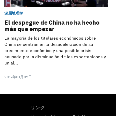
深層地理学
El despegue de China no ha hecho
más que empezar
La mayoría de los titulares económicos sobre
China se centran en la desaceleración de su
crecimiento económico y una posible crisis
causada por la disminución de las exportaciones y
un al...
2017年01月02日
リンク