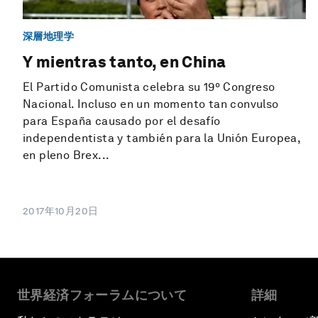
深層地理学
Y mientras tanto, en China
El Partido Comunista celebra su 19º Congreso
Nacional. Incluso en un momento tan convulso
para España causado por el desafío
independentista y también para la Unión Europea,
en pleno Brex...
2017年10月20日
世界経済フォーラムについて
詳細