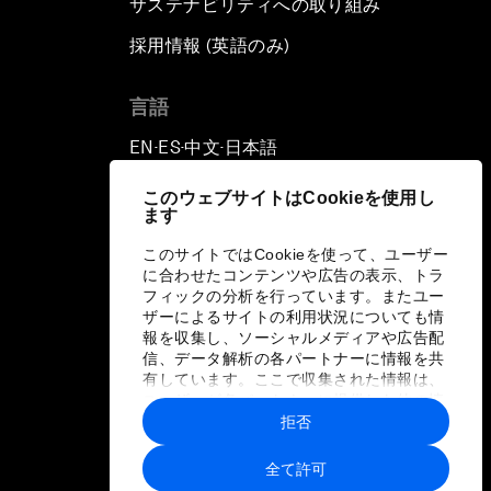
サステナビリティへの取り組み
採用情報 (英語のみ)
て
言語
EN
ES
中文
日本語
▪
▪
▪
このウェブサイトはCookieを使用し
ます
このサイトではCookieを使って、ユーザー
に合わせたコンテンツや広告の表示、トラ
フィックの分析を行っています。またユー
ザーによるサイトの利用状況についても情
報を収集し、ソーシャルメディアや広告配
信、データ解析の各パートナーに情報を共
有しています。ここで収集された情報は、
ユーザーが各パートナーに提供した他の情
報や各パートナーのサービスを使用した際
拒否
に収集された情報と組み合わされ、各パー
トナーによって使用されることがありま
全て許可
す。