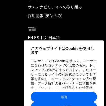
サステナビリティへの取り組み
採用情報 (英語のみ)
て
言語
EN
ES
中文
日本語
▪
▪
▪
このウェブサイトはCookieを使用し
ます
このサイトではCookieを使って、ユーザー
に合わせたコンテンツや広告の表示、トラ
フィックの分析を行っています。またユー
ザーによるサイトの利用状況についても情
報を収集し、ソーシャルメディアや広告配
信、データ解析の各パートナーに情報を共
有しています。ここで収集された情報は、
ユーザーが各パートナーに提供した他の情
報や各パートナーのサービスを使用した際
拒否
に収集された情報と組み合わされ、各パー
トナーによって使用されることがありま