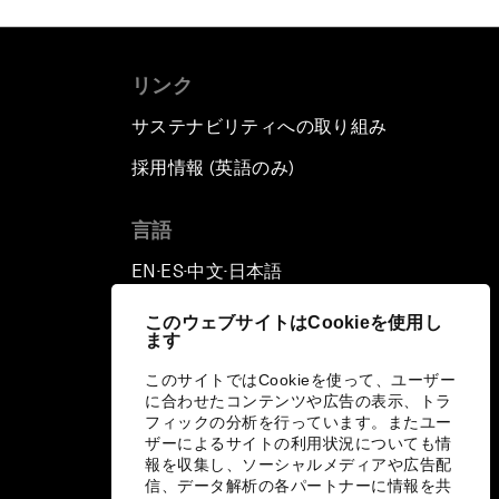
リンク
サステナビリティへの取り組み
採用情報 (英語のみ)
て
言語
EN
ES
中文
日本語
▪
▪
▪
このウェブサイトはCookieを使用し
ます
このサイトではCookieを使って、ユーザー
に合わせたコンテンツや広告の表示、トラ
フィックの分析を行っています。またユー
ザーによるサイトの利用状況についても情
報を収集し、ソーシャルメディアや広告配
信、データ解析の各パートナーに情報を共