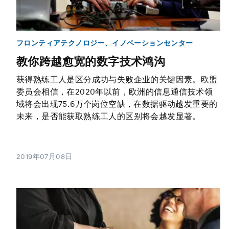
フロンティアテクノロジー、イノベーションセンター
教你跨越愈宽的数字技术鸿沟
获得熟练工人是区分成功与失败企业的关键因素。欧盟
委员会相信，在2020年以前，欧洲的信息通信技术领
域将会出现75.6万个岗位空缺，在数据驱动越发重要的
未来，是否能获取熟练工人的区别将会越发显著。
2019年07月08日