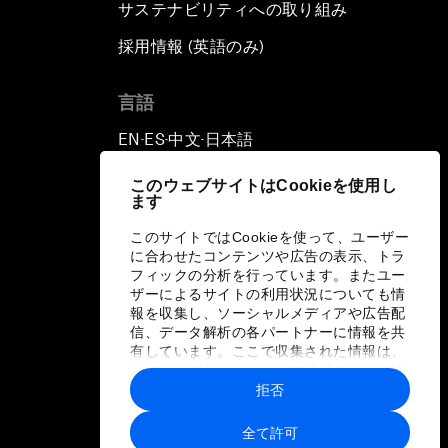
サステナビリティへの取り組み
採用情報 (英語のみ)
て
言語
EN
ES
中文
日本語
▪
▪
▪
このウェブサイトはCookieを使用し
ます
このサイトではCookieを使って、ユーザー
に合わせたコンテンツや広告の表示、トラ
フィックの分析を行っています。またユー
ザーによるサイトの利用状況についても情
報を収集し、ソーシャルメディアや広告配
信、データ解析の各パートナーに情報を共
有しています。ここで収集された情報は、
ユーザーが各パートナーに提供した他の情
報や各パートナーのサービスを使用した際
拒否
に収集された情報と組み合わされ、各パー
トナーによって使用されることがありま
全て許可
す。