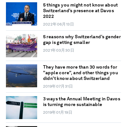
5 things you might not know about
Switzerland’s presence at Davos
2022
2022年06月13日
5 reasons why Switzerland's gender
gap is getting smaller
2021年03月30日
They have more than 30 words for
"apple core", and other things you
didn't know about Switzerland
2019年07月31日
3 ways the Annual Meeting in Davos
is turning more sustainable
2019年01月19日