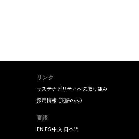
リンク
サステナビリティへの取り組み
採用情報 (英語のみ)
て
言語
EN
ES
中文
日本語
▪
▪
▪