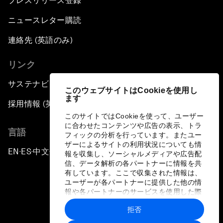
プレスリリース登録
ニュースレター購読
連絡先 (英語のみ)
リンク
サステナビリティへの取り組み
このウェブサイトはCookieを使用し
ます
採用情報 (英語のみ)
このサイトではCookieを使って、ユーザー
に合わせたコンテンツや広告の表示、トラ
言語
フィックの分析を行っています。またユー
ザーによるサイトの利用状況についても情
EN
ES
中文
日本語
▪
▪
▪
報を収集し、ソーシャルメディアや広告配
信、データ解析の各パートナーに情報を共
有しています。ここで収集された情報は、
ユーザーが各パートナーに提供した他の情
報や各パートナーのサービスを使用した際
に収集された情報と組み合わされ、各パー
拒否
トナーによって使用されることがありま
プライバシーポリシーと利用規約
す。