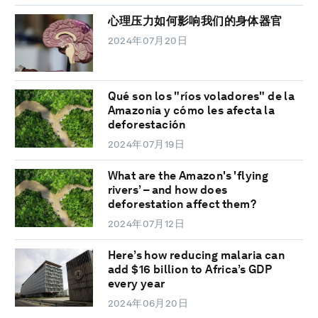
心理压力如何影响我们的身体器官
2024年07月20日
Qué son los "ríos voladores" de la
Amazonia y cómo les afecta la
deforestación
2024年07月19日
What are the Amazon's 'flying
rivers’ – and how does
deforestation affect them?
2024年07月12日
Here’s how reducing malaria can
add $16 billion to Africa’s GDP
every year
2024年06月20日