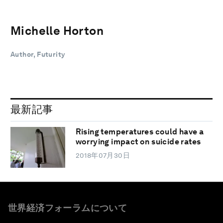
Michelle Horton
Author, Futurity
最新記事
Rising temperatures could have a
worrying impact on suicide rates
2018年07月30日
世界経済フォーラムについて