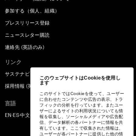
参加する（個人、組織）
プレスリリース登録
ニュースレター購読
連絡先 (英語のみ)
リンク
サステナビリティへの取り組み
このウェブサイトはCookieを使用し
ます
採用情報 (英語のみ)
このサイトではCookieを使って、ユーザー
に合わせたコンテンツや広告の表示、トラ
言語
フィックの分析を行っています。またユー
ザーによるサイトの利用状況についても情
EN
ES
中文
日本語
▪
▪
▪
報を収集し、ソーシャルメディアや広告配
信、データ解析の各パートナーに情報を共
有しています。ここで収集された情報は、
ユーザーが各パートナーに提供した他の情