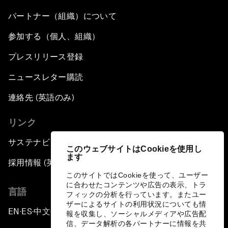
パートナー（組織）について
参加する（個人、組織）
プレスリリース登録
ニュースレター購読
連絡先 (英語のみ)
リンク
サステナビリティへの取り組み
このウェブサイトはCookieを使用し
ます
採用情報 (英語のみ)
このサイトではCookieを使って、ユーザー
に合わせたコンテンツや広告の表示、トラ
言語
フィックの分析を行っています。またユー
ザーによるサイトの利用状況についても情
EN
ES
中文
日本語
▪
▪
▪
報を収集し、ソーシャルメディアや広告配
信、データ解析の各パートナーに情報を共