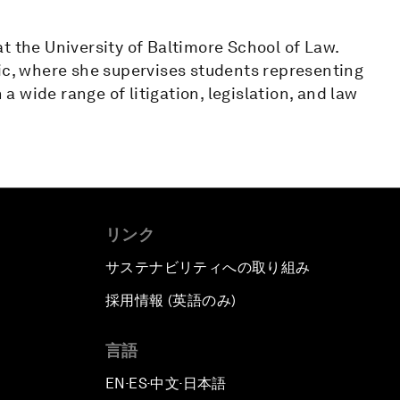
t the University of Baltimore School of Law.
nic, where she supervises students representing
 wide range of litigation, legislation, and law
リンク
サステナビリティへの取り組み
採用情報 (英語のみ)
て
言語
EN
ES
中文
日本語
▪
▪
▪