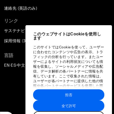
連絡先 (英語のみ)
リンク
サステナビリティへの取り組み
このウェブサイトはCookieを使用し
ます
採用情報 (英語のみ)
このサイトではCookieを使って、ユーザー
に合わせたコンテンツや広告の表示、トラ
言語
フィックの分析を行っています。またユー
ザーによるサイトの利用状況についても情
EN
ES
中文
日本語
▪
▪
▪
報を収集し、ソーシャルメディアや広告配
信、データ解析の各パートナーに情報を共
有しています。ここで収集された情報は、
ユーザーが各パートナーに提供した他の情
報や各パートナーのサービスを使用した際
に収集された情報と組み合わされ、各パー
拒否
トナーによって使用されることがありま
プライバシーポリシーと利用規約
す。
全て許可
サイトマップ