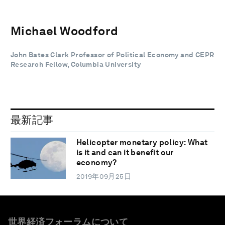
Michael Woodford
John Bates Clark Professor of Political Economy and CEPR
Research Fellow, Columbia University
最新記事
Helicopter monetary policy: What
is it and can it benefit our
economy?
2019年09月25日
世界経済フォーラムについて