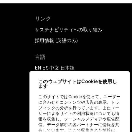
リンク
サステナビリティへの取り組み
採用情報 (英語のみ)
て
言語
EN
ES
中文
日本語
▪
▪
▪
このウェブサイトはCookieを使用し
ます
このサイトではCookieを使って、ユーザー
に合わせたコンテンツや広告の表示、トラ
フィックの分析を行っています。またユー
ザーによるサイトの利用状況についても情
報を収集し、ソーシャルメディアや広告配
信、データ解析の各パートナーに情報を共
有しています。ここで収集された情報は、