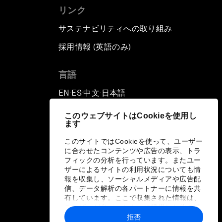
リンク
サステナビリティへの取り組み
採用情報 (英語のみ)
て
言語
EN
ES
中文
日本語
▪
▪
▪
このウェブサイトはCookieを使用し
ます
このサイトではCookieを使って、ユーザー
に合わせたコンテンツや広告の表示、トラ
フィックの分析を行っています。またユー
ザーによるサイトの利用状況についても情
報を収集し、ソーシャルメディアや広告配
信、データ解析の各パートナーに情報を共
有しています。ここで収集された情報は、
ユーザーが各パートナーに提供した他の情
報や各パートナーのサービスを使用した際
拒否